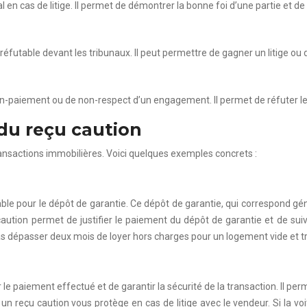
n cas de litige. Il permet de démontrer la bonne foi d’une partie et de fa
réfutable devant les tribunaux. Il peut permettre de gagner un litige ou 
on-paiement ou de non-respect d’un engagement. Il permet de réfuter le
 du reçu caution
ransactions immobilières. Voici quelques exemples concrets :
able pour le dépôt de garantie. Ce dépôt de garantie, qui correspond géné
caution permet de justifier le paiement du dépôt de garantie et de suivr
as dépasser deux mois de loyer hors charges pour un logement vide et t
er le paiement effectué et de garantir la sécurité de la transaction. Il
, un reçu caution vous protège en cas de litige avec le vendeur. Si la