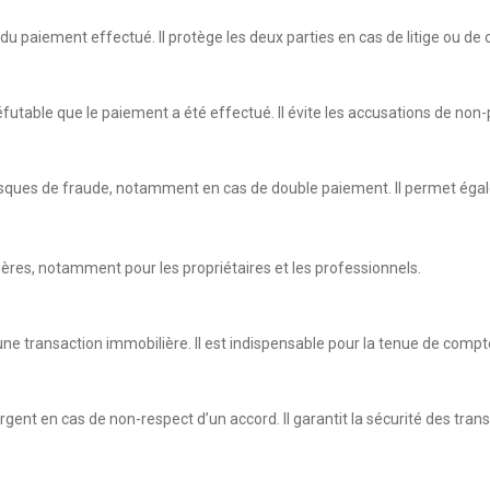
du paiement effectué. Il protège les deux parties en cas de litige ou de 
futable que le paiement a été effectué. Il évite les accusations de non-p
sques de fraude, notamment en cas de double paiement. Il permet égaleme
lières, notamment pour les propriétaires et les professionnels.
ne transaction immobilière. Il est indispensable pour la tenue de compte
gent en cas de non-respect d’un accord. Il garantit la sécurité des transa