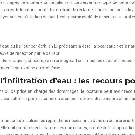
des dommages. Le locataire doit également conserver une copie de cette not
saires, le locataire peut être en droit de réclamer une réduction du loyer
yer ou une résiliation du bail. Il est recommandé de consulter un profe
 d’eau au bailleur par écrit, en lui précisant la date, la localisation et l
ve de réception par le bailleur.
les dommages, par exemple en protégeant ses meubles et objets person
imiter l’aggravation du problème.
infiltration d’eau : les recours p
ons ou de prise en charge des dommages, le locataire peut avoir recour
consulter un professionnel du droit pour obtenir des conseils et une as
demandant de réaliser les réparations nécessaires dans un délai préci
se. Elle doit mentionner la nature des dommages, la date de leur appariti