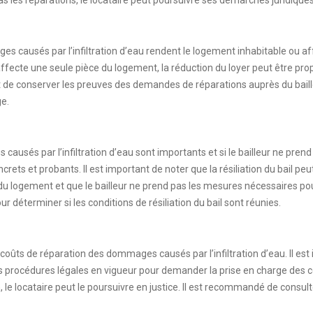
as les réparations, le locataire peut poursuivre ses démarches juridiques
s causés par l’infiltration d’eau rendent le logement inhabitable ou aff
ffecte une seule pièce du logement, la réduction du loyer peut être propo
 de conserver les preuves des demandes de réparations auprès du bail
ge.
es causés par l’infiltration d’eau sont importants et si le bailleur ne pren
crets et probants. Il est important de noter que la résiliation du bail pe
s du logement et que le bailleur ne prend pas les mesures nécessaires pour
r déterminer si les conditions de résiliation du bail sont réunies.
coûts de réparation des dommages causés par l’infiltration d’eau. Il est
 les procédures légales en vigueur pour demander la prise en charge des c
n, le locataire peut le poursuivre en justice. Il est recommandé de consu