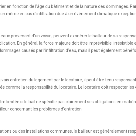
varier en fonction de l’âge du bâtiment et de la nature des dommages. Pa
vation même en cas d’infiltration due à un événement climatique exceptio
 provenant d’un voisin, peuvent exonérer le bailleur de sa responsabili
cation. En général, la force majeure doit être imprévisible, irrésistible e
dommages causés par l’infiltration d’eau, mais il peut également bénéfic
auvais entretien du logement par le locataire, il peut être tenu respon
 comme la responsabilité du locataire. Le locataire doit respecter les o
tre limitée si le bail ne spécifie pas clairement ses obligations en matièr
lleur concernant les problèmes d’entretien.
alisations ou des installations communes, le bailleur est généralement res