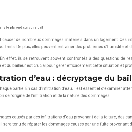
ns le plafond sur votre bail
eut causer de nombreux dommages matériels dans un logement. Ces infil
tants. De plus, elles peuvent entraîner des problèmes d’humidité et de m
te. En effet, ils se retrouvent souvent confrontés à des questions de 
re et du bailleur est crucial pour gérer efficacement cette situation et pro
ltration d’eau : décryptage du bail
 chaque partie. En cas d’infiltration d’eau, il est essentiel d’examiner 
 de l’origine de l’infiltration et de la nature des dommages.
mmages causés par des infiltrations d’eau provenant de la toiture, des ca
ure, il sera tenu de réparer les dommages causés par une fuite provenant 