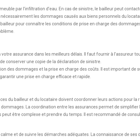
ble par l’infiltration d’eau. En cas de sinistre, le bailleur peut contac
as nécessairement les dommages causés aux biens personnels du locatai
du bailleur pour connaître les conditions de prise en charge des dommag
roblème.
e à votre assurance dans les meilleurs délais. Il faut fournir à l’assureur
e conserver une copie de la déclaration de sinistre.
ion des dommages et la prise en charge des coûts. Il est important de su
garantir une prise en charge efficace et rapide.
nces du bailleur et du locataire doivent coordonner leurs actions pour 
 dommages. La coordination entre les assurances permet de simplifier l
es peut être complexe et prendre du temps. Il est recommandé de consult
er calme et de suivre les démarches adéquates. La connaissance de ses dr