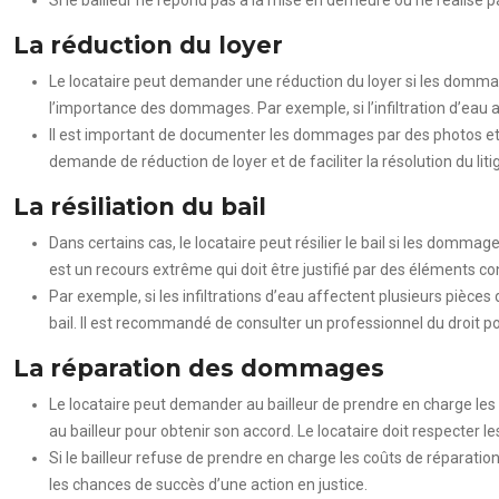
Si le bailleur ne répond pas à la mise en demeure ou ne réalise p
La réduction du loyer
Le locataire peut demander une réduction du loyer si les dommage
l’importance des dommages. Par exemple, si l’infiltration d’eau a
Il est important de documenter les dommages par des photos et
demande de réduction de loyer et de faciliter la résolution du liti
La résiliation du bail
Dans certains cas, le locataire peut résilier le bail si les dommag
est un recours extrême qui doit être justifié par des éléments con
Par exemple, si les infiltrations d’eau affectent plusieurs pièce
bail. Il est recommandé de consulter un professionnel du droit pou
La réparation des dommages
Le locataire peut demander au bailleur de prendre en charge les 
au bailleur pour obtenir son accord. Le locataire doit respecter
Si le bailleur refuse de prendre en charge les coûts de réparatio
les chances de succès d’une action en justice.