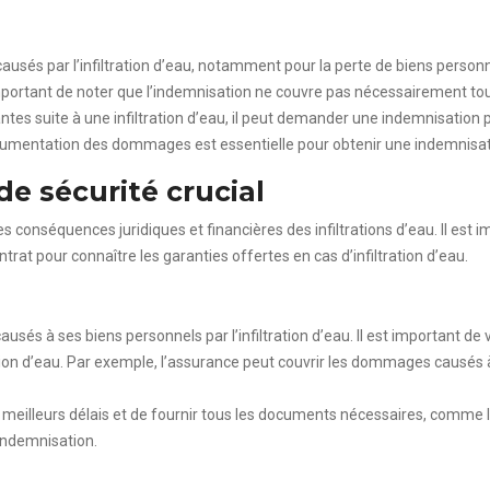
s par l’infiltration d’eau, notamment pour la perte de biens personnel
st important de noter que l’indemnisation ne couvre pas nécessairement 
antes suite à une infiltration d’eau, il peut demander une indemnisation 
ocumentation des dommages est essentielle pour obtenir une indemnisat
de sécurité crucial
s conséquences juridiques et financières des infiltrations d’eau. Il es
trat pour connaître les garanties offertes en cas d’infiltration d’eau.
sés à ses biens personnels par l’infiltration d’eau. Il est important de v
ion d’eau. Par exemple, l’assurance peut couvrir les dommages causés 
les meilleurs délais et de fournir tous les documents nécessaires, comme
’indemnisation.