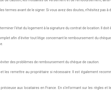
ue de caution, les modalités de versement et de remboursement, ainsi qu
e les termes avant de le signer. Si vous avez des doutes, n’hésitez pas à
rminer l’état du logement à la signature du contrat de location. Il doit
t complet afin d’éviter tout litige concernant le remboursement du chèq
e.
n d’éviter des problèmes de remboursement du chèque de caution.
és et les remettre au propriétaire si nécessaire. Il est également re
précieuse aux locataires en France. En s’informant sur les règles et le