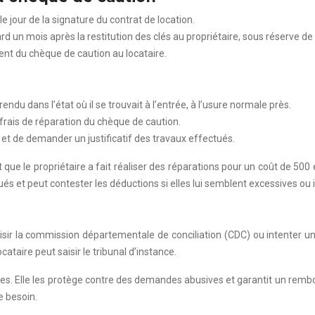
e jour de la signature du contrat de location.
un mois après la restitution des clés au propriétaire, sous réserve de 
ment du chèque de caution au locataire.
endu dans l’état où il se trouvait à l’entrée, à l’usure normale près.
frais de réparation du chèque de caution.
e et de demander un justificatif des travaux effectués.
ue le propriétaire a fait réaliser des réparations pour un coût de 50
ués et peut contester les déductions si elles lui semblent excessives ou i
saisir la commission départementale de conciliation (CDC) ou intenter 
ocataire peut saisir le tribunal d’instance.
taires. Elle les protège contre des demandes abusives et garantit un r
e besoin.