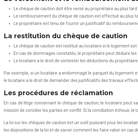
Le chèque de caution doit être versé au propriétaire au plus tard l
Le remboursement du chèque de caution est effectué au plus tard 
Le propriétaire est tenu de fournir un justificatif du rembourse
La restitution du chèque de caution
Le chèque de caution est restitué au locataire si le logement est r
En cas de dommages constatés, le propriétaire peut déduire les 
Le locataire a le droit de contester les déductions du propriétair
Par exemple, si un locataire a endommagé le parquet du logement et q
le locataire a le droit de demander des justificatifs des travaux effect
Les procédures de réclamation
En cas de litige concernant le chèque de caution, le locataire peut 
mission de concilier les parties en conflit. Si la conciliation échoue, le l
La loi sur les chèques de caution est un outil puissant pour les loca
les dispositions de la loi et de savoir comment les faire valoir en cas d