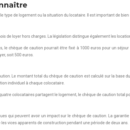
onnaître
 le type de logement ou la situation du locataire. Il est important de bien
s de loyer hors charges. La législation distingue également les locatio
, le chèque de caution pourrait être fixé à 1000 euros pour un séjou
yer, soit 500 euros.
ution. Le montant total du chèque de caution est calculé sur la base du
ion individuel à chaque colocataire.
atre colocataires partagent le logement, le chèque de caution total pou
ques qui peuvent avoir un impact sur le chèque de caution. La garanti
e les vices apparents de construction pendant une période de deux ans.