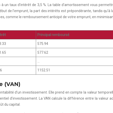
s à un taux d’intérêt de 3,5 %. La table d’amortissement vous perme
ut de l’emprunt, la part des intérêts est prépondérante, tandis qu’à la 
airées, comme le remboursement anticipé de votre emprunt, en minimisant
érêt
Principal remboursé
3.33
575.94
1.65
577.62
…
76
1152.51
te (VAN)
ntabilité d’un investissement. Elle prend en compte la valeur temporelle
tentiel d’investissement. La VAN calcule la différence entre la valeur ac
ût du capital.