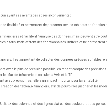
hacun ayant ses avantages et ses inconvénients :
ande flexibilité et permettent de personnaliser les tableaux en fonction
s financières et facilitent l’analyse des données, mais peuvent être coût
sibles à tous, mais offrent des fonctionnalités limitées et ne permettent
nanciers. Il est important de collecter des données précises et fiables, en
tants avec le plus de précision possible, en tenant compte des prévisions
 les flux de trésorerie et calculer la VAN et le TRI.
t avec précision, car elle a un impact important sur la rentabilité.
ation des tableaux financiers, afin de pouvoir les justifier et les modif
Utilisez des colonnes et des lignes claires, des couleurs et des polices d