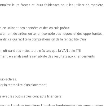
onnaître leurs forces et leurs faiblesses pour les utiliser de manière
, en utilisant des données et des calculs précis.
tissement éclairées, en tenant compte des risques et des opportunités.
ants, ce qui facilite la compréhension de la rentabilité d’un
ilisant des indicateurs clés tels que la VAN et le TRI.
acement, en analysant la sensibilité des résultats aux changements
subjectives.
cer la rentabilité d’un placement.
 avec les outils et les concepts financiers.
mentale et l’analyse technique. L’analyse fondamentale se concentre sur