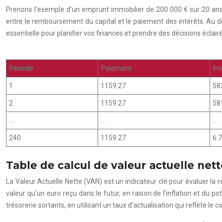
Prenons l’exemple d’un emprunt immobilier de 200 000 € sur 20 an
entre le remboursement du capital et le paiement des intérêts. Au déb
essentielle pour planifier vos finances et prendre des décisions écl
Période
Paiement
Int
1
1159.27
58
2
1159.27
58
…
…
…
240
1159.27
6.
Table de calcul de valeur actuelle net
La Valeur Actuelle Nette (VAN) est un indicateur clé pour évaluer la re
valeur qu’un euro reçu dans le futur, en raison de l’inflation et du po
trésorerie sortants, en utilisant un taux d’actualisation qui reflète le co