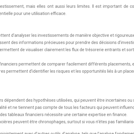
estissement, mais elles ont aussi leurs limites. Il est important de c
ielle pour une utilisation efficace.
mettent d’analyser les investissements de manière objective et rigoureuse
urnissent des informations précieuses pour prendre des décisions d’inves
 permettent de visualiser clairement les flux de trésorerie entrants et sort
inanciers permettent de comparer facilement différents placements, en ut
ères permettent d’identifier les risques et les opportunités liés à un pl
s dépendent des hypothèses utilisées, qui peuvent être incertaines ou 
 réalité et ne tiennent pas compte de tous les facteurs qui peuvent influen
s des tableaux financiers nécessite une certaine expertise en finance.
ancières peuvent être chronophages, surtout si vous n’êtes pas familiarisé
 conjointement avec d’autres outils d’analyse, tels que l’analyse fonda