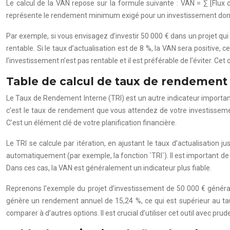
Le calcul de la VAN repose sur la formule suivante : VAN = ∑ [Flux de 
représente le rendement minimum exigé pour un investissement donné. 
Par exemple, si vous envisagez d’investir 50 000 € dans un projet qui
rentable. Si le taux d’actualisation est de 8 %, la VAN sera positive,
l’investissement n’est pas rentable et il est préférable de l’éviter. Ce
Table de calcul de taux de rendement 
Le Taux de Rendement Interne (TRI) est un autre indicateur important p
c’est le taux de rendement que vous attendez de votre investissement
C’est un élément clé de votre planification financière.
Le TRI se calcule par itération, en ajustant le taux d’actualisation
automatiquement (par exemple, la fonction `TRI`). Il est important de n
Dans ces cas, la VAN est généralement un indicateur plus fiable.
Reprenons l’exemple du projet d’investissement de 50 000 € générant
génère un rendement annuel de 15,24 %, ce qui est supérieur au taux 
comparer à d’autres options. Il est crucial d’utiliser cet outil avec pr