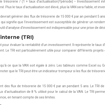
trésorerie / (1 + taux d’actualisation)^période] – Investissement initi
Plus le taux d’actualisation est élevé, plus la VAN sera faible, et inv
 devrait générer des flux de trésorerie de 15 000 € par an pendant 5 an
 ce qui signifie que l’investissement est susceptible de générer un rende
t outil d’analyse d’investissement est indispensable pour une prise de déci
interne (TRI)
our évaluer la rentabilité d’un investissement. Il représente le taux d
. Le TRI est particulièrement utile pour comparer différents projets d’
 jusqu’à ce que la VAN soit égale à zéro. Les tableurs comme Excel ou 
oter que le TRI peut être un indicateur trompeur si les flux de trésorerie
 des flux de trésorerie de 15 000 € par an pendant 5 ans. Le TRI de c
d’actualisation de 8 % utilisé pour le calcul de la VAN. Le TRI permet
udence, en tenant compte de ses limites.