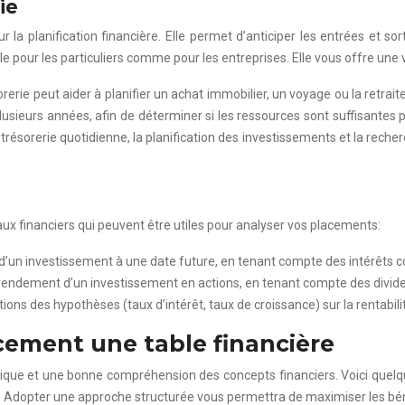
ie
ur la planification financière. Elle permet d’anticiper les entrées et so
ile pour les particuliers comme pour les entreprises. Elle vous offre une
orerie peut aider à planifier un achat immobilier, un voyage ou la retrai
plusieurs années, afin de déterminer si les ressources sont suffisantes p
 trésorerie quotidienne, la planification des investissements et la reche
ux financiers qui peuvent être utiles pour analyser vos placements:
r d’un investissement à une date future, en tenant compte des intérêts
le rendement d’un investissement en actions, en tenant compte des divid
tions des hypothèses (taux d’intérêt, taux de croissance) sur la rentabil
acement une table financière
ique et une bonne compréhension des concepts financiers. Voici quelqu
es. Adopter une approche structurée vous permettra de maximiser les bén